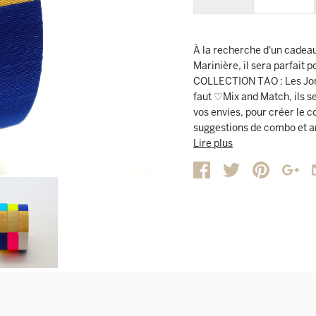
À la recherche d'un cadeau
Marinière, il sera parfait 
COLLECTION TAO : Les Joncs
faut ♡Mix and Match, ils se
vos envies, pour créer le
suggestions de combo et a
joncs à porter en duo, tri
Lire plus
le jonc Marinière et mixez 
les nuances de bleu, pour 
CARACTÉRISTIQUES PRODUIT 
de 2 couleurs autour du dor
de largeur est tissé à la mai
s’adapte à toutes les taill