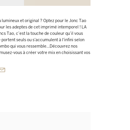
 lumineux et original ? Optez pour le Jonc Tao
pour les adeptes de cet imprimé intemporel ! LA
 Tao, c’est la touche de couleur qu’il vous
 portent seuls ou s'accumulent à l'infini selon
 combo qui vous ressemble…Découvrez nos
musez-vous à créer votre mix en choisissant vos
o ou quatuor ! INSPIRATION MARINIÈRE : Adoptez
le avec un jonc aux teintes flashy, ou jouez avec
un assortiment intemporel.
: - Le jonc Marinière est doté d’un joli mix
é au centre et à l'arrière - Ce bracelet de 1,1 cm
n, sur une base semi-rigide et flexible - Il
es de poignets féminins.