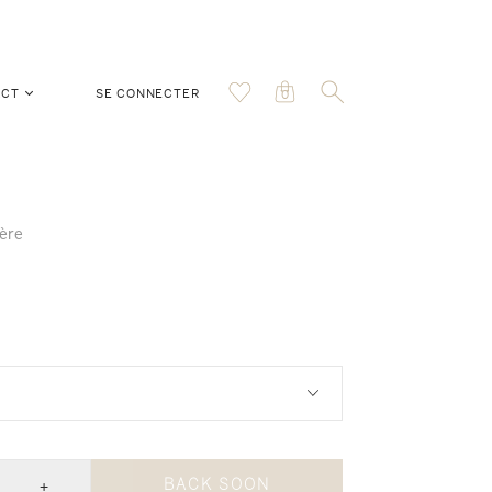
ACT
SE CONNECTER
0
ère
+
BACK SOON