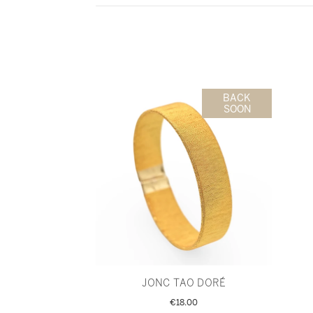
BACK
SOON
JONC TAO DORÉ
€18.00