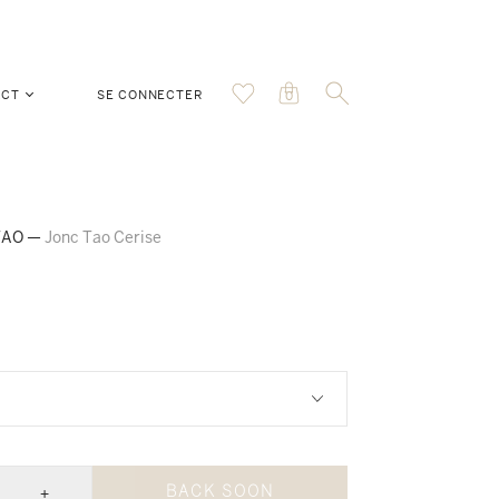
ACT
SE CONNECTER
0
 TAO
—
Jonc Tao Cerise
+
BACK SOON