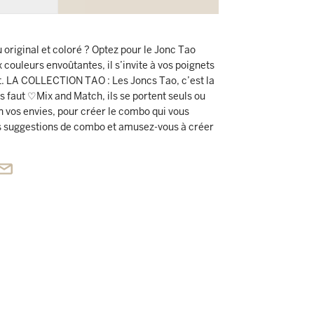
 original et coloré ? Optez pour le Jonc Tao
couleurs envoûtantes, il s’invite à vos poignets
t. LA COLLECTION TAO : Les Joncs Tao, c’est la
s faut ♡Mix and Match, ils se portent seuls ou
on vos envies, pour créer le combo qui vous
suggestions de combo et amusez-vous à créer
s joncs à porter en duo, trio ou quatuor !
: Adoptez le jonc dans des nuances de Rouge
 le avec un joli basic Caramel, ou avec des
ur un assortiment très tendance.
: - Chaque jonc est doté d’un joli mix de 3
 centre - Ce bracelet de 1,4 cm de largeur est
e semi-rigide et flexible - Il s’adapte à toutes les
s.