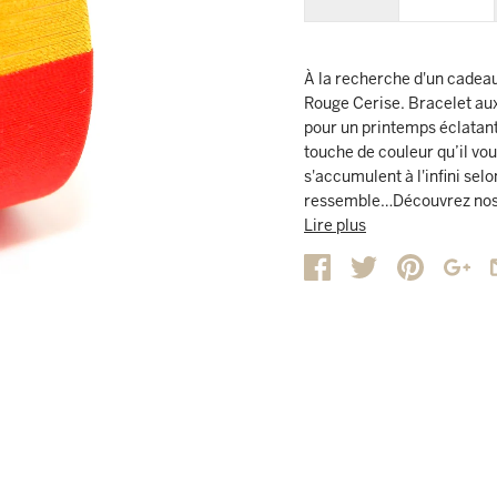
À la recherche d'un cadeau
Rouge Cerise. Bracelet aux 
pour un printemps éclatan
touche de couleur qu’il vou
s'accumulent à l'infini sel
ressemble…Découvrez nos 
votre mix en choisissant vo
Lire plus
NUANCES DE ROUGE CERISE 
Bordeaux & Cerise et mixez
teintes douces Oranger, po
CARACTÉRISTIQUES PRODUIT 
couleurs autour du doré au
tissé à la main, sur une bas
tailles de poignets féminin