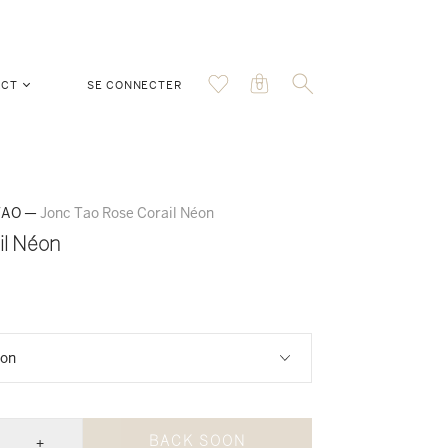
ACT
SE CONNECTER
0
 TAO
—
Jonc Tao Rose Corail Néon
il Néon
+
BACK SOON