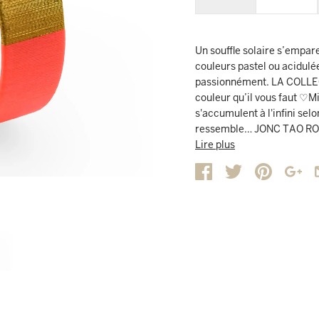
Un souffle solaire s’empar
couleurs pastel ou acidulé
passionnément. LA COLLEC
couleur qu’il vous faut ♡Mi
s'accumulent à l'infini sel
ressemble… JONC TAO ROS
de Rose pastel, corail fluo 
Lire plus
pour un assortiment lumi
PRODUIT :- Chaque jonc est
au centre- Ce bracelet de 1
base semi-rigide et flexible
féminins.