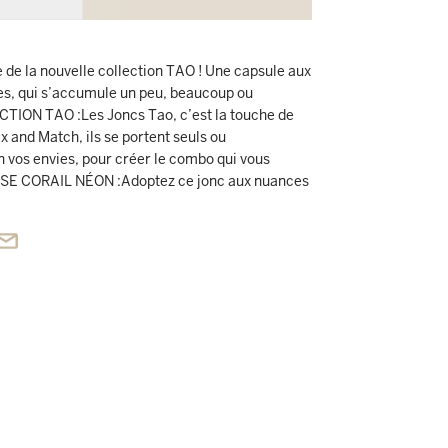
e de la nouvelle collection TAO ! Une capsule aux
es, qui s’accumule un peu, beaucoup ou
TION TAO :Les Joncs Tao, c’est la touche de
x and Match, ils se portent seuls ou
on vos envies, pour créer le combo qui vous
E CORAIL NÉON :Adoptez ce jonc aux nuances
& rose fluo, et mixez le avec des couleurs flashy,
neux et tendance ! CARACTÉRISTIQUES
 doté d’un joli mix de 3 couleurs autour du doré
,4 cm de largeur est tissé à la main, sur une
- Il s’adapte à toutes les tailles de poignets