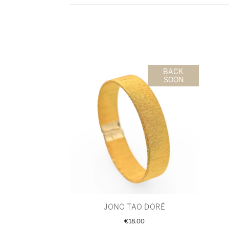
BACK
SOON
JONC TAO DORÉ
€18.00