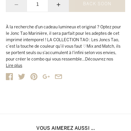
−
+
BACK SOON
À la recherche d'un cadeau lumineux et original ? Optez pour
le Jonc Tao Marinière, il sera parfait pour les adeptes de cet
imprimé intemporel ! LA COLLECTION TAO : Les Joncs Tao,
c’est la touche de couleur qu’il vous faut ♡Mix and Match, ils
se portent seuls ou s'accumulent à l'infini selon vos envies,
pour créer le combo qui vous ressemble…Découvrez nos
suggestions de combo et amusez-vous à créer votre mix en
Lire plus
choisissant vos joncs à porter en duo, trio ou quatuor !
INSPIRATION MARINIÈRE : Adoptez le jonc Marinière et mixez
le avec un jonc aux teintes flashy, ou jouez avec les nuances de
bleu, pour un assortiment intemporel. CARACTÉRISTIQUES
PRODUIT : - Le jonc Marinière est doté d’un joli mix de 2
couleurs autour du doré au centre et à l'arrière - Ce bracelet
de 1,1 cm de largeur est tissé à la main, sur une base semi-
rigide et flexible - Il s’adapte à toutes les tailles de poignets
féminins.
VOUS AIMEREZ AUSSI ...