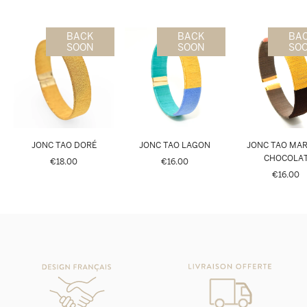
BACK
BACK
BA
SOON
SOON
SO
JONC TAO DORÉ
JONC TAO LAGON
JONC TAO MA
CHOCOLA
€18.00
€16.00
€16.00