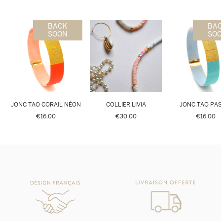
BACK
BA
SOON
SO
JONC TAO CORAIL NÉON
COLLIER LIVIA
JONC TAO PA
€16.00
€30.00
€16.00