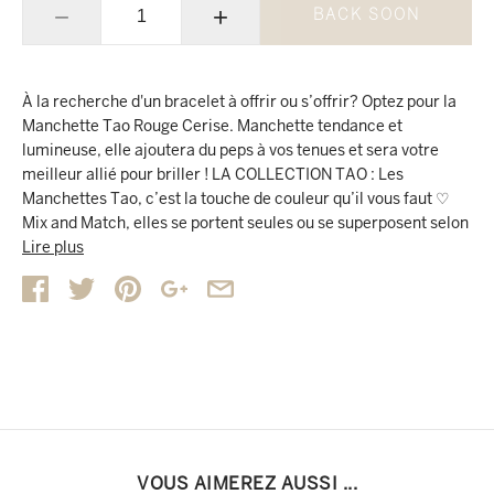
−
+
BACK SOON
À la recherche d'un bracelet à offrir ou s’offrir? Optez pour la
Manchette Tao Rouge Cerise. Manchette tendance et
lumineuse, elle ajoutera du peps à vos tenues et sera votre
meilleur allié pour briller ! LA COLLECTION TAO : Les
Manchettes Tao, c’est la touche de couleur qu’il vous faut ♡
Mix and Match, elles se portent seules ou se superposent selon
vos humeurs et envies, avec les Joncs Tao (plus fins - 1,1cm de
Lire plus
large) Découvrez nos suggestions de combo et amusez-vous à
créer votre mix en choisissant vos Manchettes et Joncs à
porter en duo ou trio ! NUANCES DE ROUGE CERISE Adoptez la
Manchette aux nuances de Rouge & Bordeaux et portez la
seule ou mixez la avec un Jonc aux nuances de Blanc & Gris.
CARACTÉRISTIQUES PRODUIT : - Chaque manchette est
dotée d’un joli mix de 3 couleurs autour du doré au centre - Ce
bracelet de 2,2 cm de largeur est tissé à la main, sur une base
semi-rigide et flexible - Il s’adapte à toutes les tailles de
VOUS AIMEREZ AUSSI ...
poignets féminins.