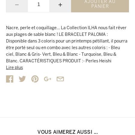
AJOUTER AU
−
+
PANIER
Nacre, perle et coquillage… La Collection ILHA nous fait rêver
aux plages de sable blanc ! LE BRACELET PALOMA :
Disponible dans 3 coloris pour un printemps pétillant, il pourra
être porté seul ou en combo avec les autres coloris : - Bleu
ciel, Blanc & Gris- Vert, Bleu & Blanc - Turquoise, Bleu &
Blanc. CARACTÉRISTIQUES PRODUIT :- Perles Heishi
colorées (rondelles fines, en pâte polymère souple) et
Lire plus
perles métalliques dorées - Bracelet monté sur un fil de nylon
coloré- Réglable avec un noeud coulissant, taille unique.
VOUS AIMEREZ AUSSI ...