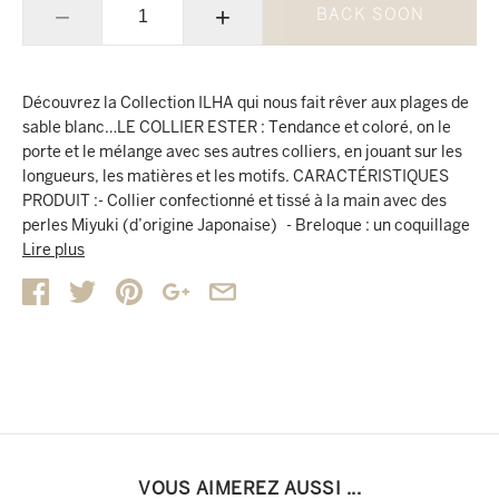
−
+
BACK SOON
Découvrez la Collection ILHA qui nous fait rêver aux plages de
sable blanc…LE COLLIER ESTER : Tendance et coloré, on le
porte et le mélange avec ses autres colliers, en jouant sur les
longueurs, les matières et les motifs. CARACTÉRISTIQUES
PRODUIT :- Collier confectionné et tissé à la main avec des
perles Miyuki (d’origine Japonaise) - Breloque : un coquillage
naturel au liseré doré, de couleur dégradée rose et oranger
Lire plus
avec un effet tie and dye- Ajustable avec un nœud coulissant, à
porter en ras-de-cou ou en collier classique (longueur de
60cm maxi)- Lien de nylon de couleur beige. Découvrez tous
les autres Colliers Lilie & Koh et créez le combo qui vous
ressemble !
VOUS AIMEREZ AUSSI ...